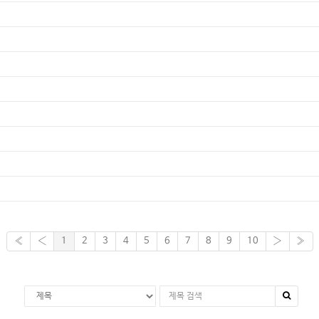
«
‹
1
2
3
4
5
6
7
8
9
10
›
»