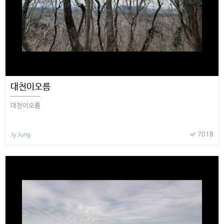
대천이오름
대천이오름
7018
Jy Jung