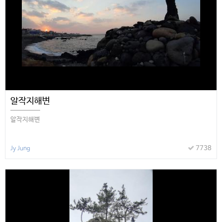
알작지해변
알작지해변
7738
Jy Jung