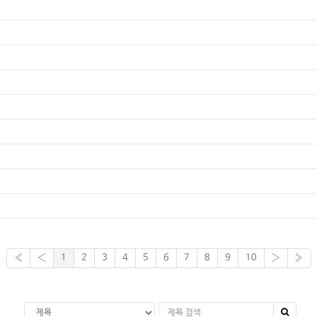
«
‹
1
2
3
4
5
6
7
8
9
10
›
»